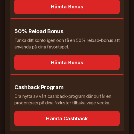
Hämta Bonus
50% Reload Bonus
Tanka ditt konto igen och få en 50% reload-bonus att
använda på dina favoritspel.
Hämta Bonus
Cashback Program
Dra nytta av vårt cashback-program där du får en
procentsats på dina förluster tillbaka varje vecka.
Hämta Cashback