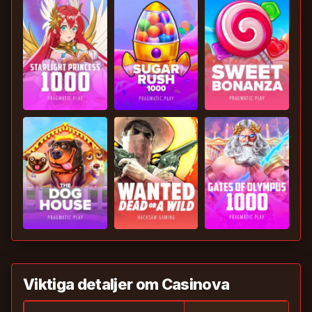
Viktiga detaljer om Casinova