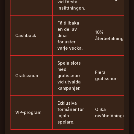
vid första
insättningen.
Få tillbaka
en del av
10%
Cashback
dina
återbetalning
förluster
varje vecka.
Spela slots
med
Flera
Gratissnurr
gratissnurr
gratissnurr
vid utvalda
kampanjer.
Exklusiva
förmåner för
Olika
VIP-program
lojala
nivåbelöningar
spelare.