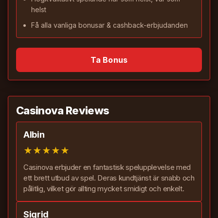
helst
Få alla vanliga bonusar & cashback-erbjudanden
Ta Bonus
Casinova Reviews
Albin
★
★
★
★
★
Casinova erbjuder en fantastisk spelupplevelse med
ett brett utbud av spel. Deras kundtjänst är snabb och
pålitlig, vilket gör allting mycket smidigt och enkelt.
Sigrid