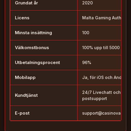
Grundat år
2020
Licens
Malta Gaming Authority
Minsta insättning
100
Välkomstbonus
100% upp till 5000
Utbetalningsprocent
96%
Mobilapp
Ja, för iOS och Android
24/7 Livechatt och e-
Kundtjänst
postsupport
E-post
support@casinova.com