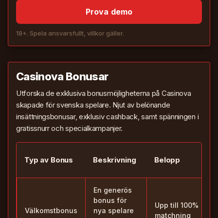
Prova demo
18+. Spela ansvarsfullt, villkor gäller.
Casinova Bonusar
Utforska de exklusiva bonusmöjligheterna på Casinova
skapade för svenska spelare. Njut av belönande
insättningsbonusar, exklusiv cashback, samt spänningen i
gratissnurr och specialkampanjer.
Typ av Bonus
Beskrivning
Belopp
En generös
bonus för
Upp till 100%
Välkomstbonus
nya spelare
matchning