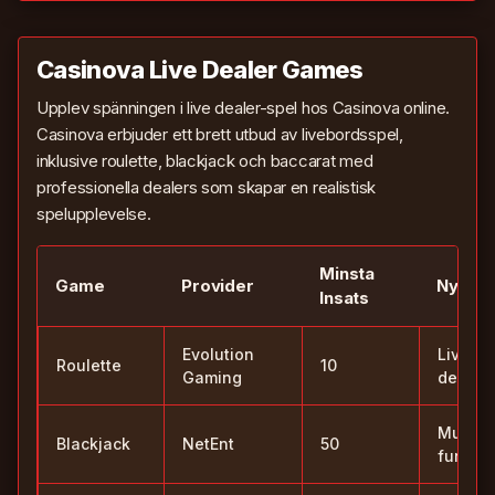
Casinova Live Dealer Games
Upplev spänningen i live dealer-spel hos Casinova online.
Casinova erbjuder ett brett utbud av livebordsspel,
inklusive roulette, blackjack och baccarat med
professionella dealers som skapar en realistisk
spelupplevelse.
Minsta
Game
Provider
Nyckel
Insats
Evolution
Live ch
Roulette
10
Gaming
dealer
Multi-
Blackjack
NetEnt
50
funktio