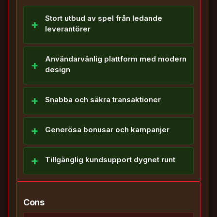
Stort utbud av spel från ledande
leverantörer
Användarvänlig plattform med modern
design
Snabba och säkra transaktioner
Generösa bonusar och kampanjer
Tillgänglig kundsupport dygnet runt
Cons