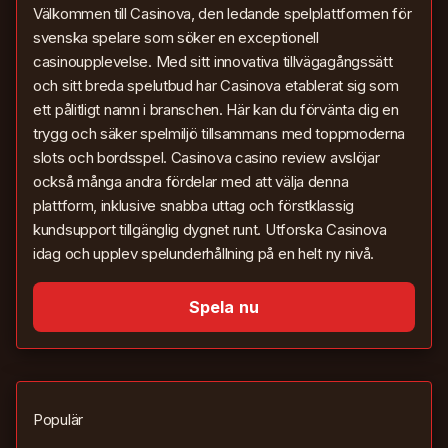
Välkommen till Casinova, den ledande spelplattformen för
svenska spelare som söker en exceptionell
casinoupplevelse. Med sitt innovativa tillvägagångssätt
och sitt breda spelutbud har Casinova etablerat sig som
ett pålitligt namn i branschen. Här kan du förvänta dig en
trygg och säker spelmiljö tillsammans med toppmoderna
slots och bordsspel. Casinova casino review avslöjar
också många andra fördelar med att välja denna
plattform, inklusive snabba uttag och förstklassig
kundsupport tillgänglig dygnet runt. Utforska Casinova
idag och upplev spelunderhållning på en helt ny nivå.
Spela nu
Populär